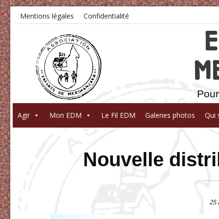
Mentions légales
Confidentialité
M
Pour
Agir
Mon EDM
Le Fil EDM
Galeries photos
Qui
Nouvelle distri
25 