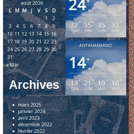
24
°
août 2026
L
M
M
J
V
S
D
1
2
32
35
35
33
°
°
°
°
3
4
5
6
7
8
9
SAM
DIM
LUN
MAR
10
11
12
13
14
15
16
17
18
19
20
21
22
23
ANTANANARIVO
24
25
26
27
28
29
30
14
31
°
« Mar
Archives
13
21
19
18
°
°
°
°
DIM
LUN
MAR
MER
mars 2025
janvier 2024
avril 2023
décembre 2022
février 2022