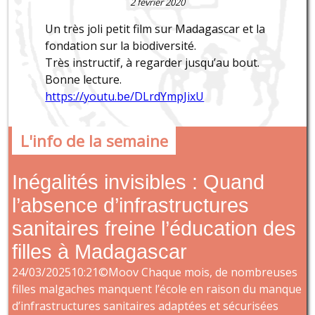
2 février 2020
Un très joli petit film sur Madagascar et la
fondation sur la biodiversité.
Très instructif, à regarder jusqu’au bout.
Bonne lecture.
https://youtu.be/DLrdYmpJixU
L'info de la semaine
Inégalités invisibles : Quand
l’absence d’infrastructures
sanitaires freine l’éducation des
filles à Madagascar
24/03/202510:21©Moov Chaque mois, de nombreuses
filles malgaches manquent l’école en raison du manque
d’infrastructures sanitaires adaptées et sécurisées